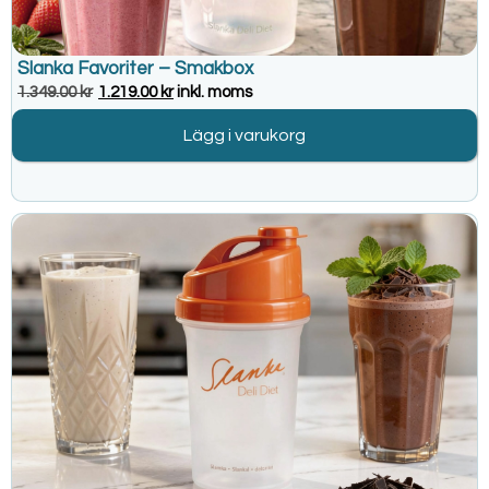
Slanka Favoriter – Smakbox
1.349.00
kr
1.219.00
kr
inkl. moms
Lägg i varukorg