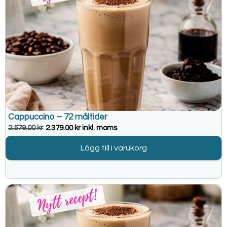
Cappuccino – 72 måltider
2.579.00
kr
2.379.00
kr
inkl. moms
Lägg till i varukorg