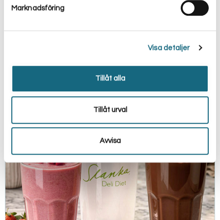
Marknadsföring
Kombinera smaker – 72 stycken
Visa detaljer
2.579.00
kr
2.379.00
kr
inkl. moms
Välj alternativ
Tillåt alla
Tillåt urval
Avvisa