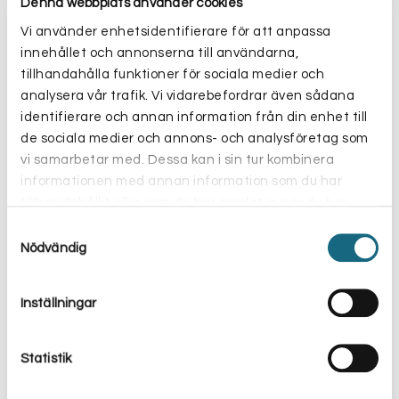
Denna webbplats använder cookies
Vi använder enhetsidentifierare för att anpassa
innehållet och annonserna till användarna,
tillhandahålla funktioner för sociala medier och
analysera vår trafik. Vi vidarebefordrar även sådana
Kyckling – 12 måltider
identifierare och annan information från din enhet till
409.00
kr
inkl. moms
de sociala medier och annons- och analysföretag som
vi samarbetar med. Dessa kan i sin tur kombinera
Lägg till i varukorg
informationen med annan information som du har
tillhandahållit eller som de har samlat in när du har
använt deras tjänster.
Samtyckesval
Nödvändig
Inställningar
Statistik