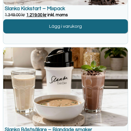
Slanka Kickstart – Mixpack
1.349.00
kr
1.219.00
kr
inkl. moms
Lägg i varukorg
Slanka Bästsäljare – Blandade smaker