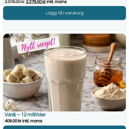
2.579.00
kr
2.379.00
kr
inkl. moms
Lägg till i varukorg
Vanilj – 12 måltider
409.00
kr
inkl. moms