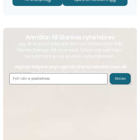
Anmälan till Slankas nyhetsbrev
Jag vill ta emot erbjudanden och information från
Slanka Sverige AB via e-post. Ni kan när som helst
avregistrera er via en länk i nyhetsbreven.
Jag har tidigare sagt upp min prenumeration men vill
prenumerera igen på nyhetsbrevet.