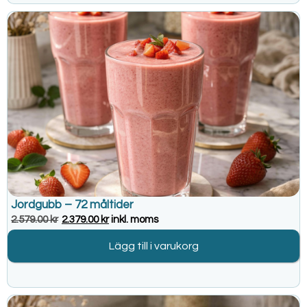
Jordgubb – 72 måltider
2.579.00
kr
2.379.00
kr
inkl. moms
Lägg till i varukorg