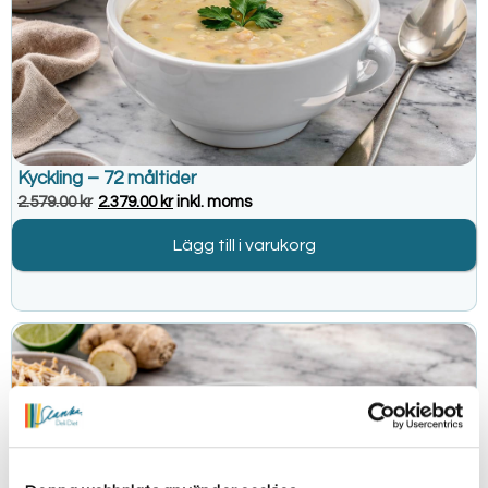
Kyckling – 72 måltider
2.579.00
kr
2.379.00
kr
inkl. moms
Lägg till i varukorg