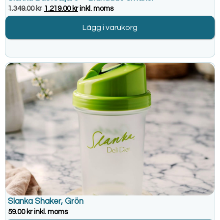
1.349.00
kr
1.219.00
kr
inkl. moms
Lägg i varukorg
Slanka Shaker, Grön
59.00
kr
inkl. moms