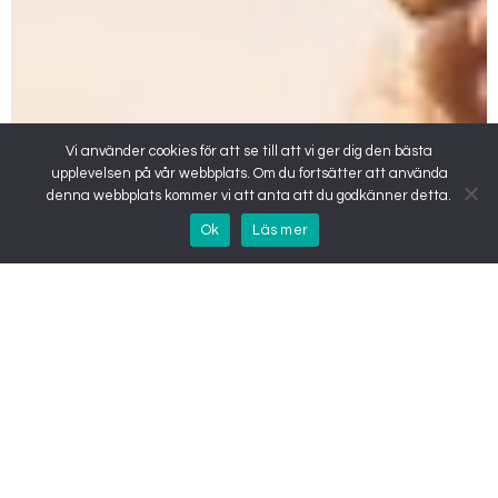
Vi använder cookies för att se till att vi ger dig den bästa
upplevelsen på vår webbplats. Om du fortsätter att använda
denna webbplats kommer vi att anta att du godkänner detta.
Ok
Läs mer