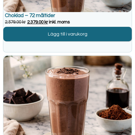
Choklad – 72 måltider
2.579.00
kr
2.379.00
kr
inkl. moms
Lägg till i varukorg