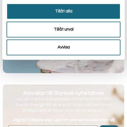
Tillåt alla
Tillåt urval
Avvisa
Anmälan till Slankas nyhetsbrev
Jag vill ta emot erbjudanden och information från
Slanka Sverige AB via e-post. Ni kan när som helst
avregistrera er via en länk i nyhetsbreven.
Jag har tidigare sagt upp min prenumeration men vill
prenumerera igen på nyhetsbrevet.