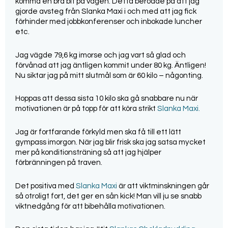
komma en bra bit på vägen. Detta berodde på att jag
gjorde avsteg från Slanka Maxi i och med att jag fick
förhinder med jobbkonferenser och inbokade luncher
etc.
Jag vägde 79,6 kg imorse och jag vart så glad och
förvånad att jag äntligen kommit under 80 kg. Äntligen!
Nu siktar jag på mitt slutmål som är 60 kilo – någonting.
Hoppas att dessa sista 10 kilo ska gå snabbare nu när
motivationen är på topp för att köra strikt
Slanka Maxi.
Jag är fortfarande förkyld men ska få till ett lätt
gympass imorgon. När jag blir frisk ska jag satsa mycket
mer på konditionsträning så att jag hjälper
förbränningen på traven.
Det positiva med
Slanka Maxi
är att viktminskningen går
så otroligt fort, det ger en sån kick! Man vill ju se snabb
viktnedgång för att bibehålla motivationen.