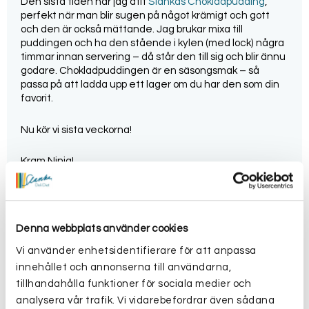
Den sista tiden har jag ätit
Slankas Chokladpudding
,
perfekt när man blir sugen på något krämigt och gott
och den är också mättande. Jag brukar mixa till
puddingen och ha den stående i kylen (med lock) några
timmar innan servering – då står den till sig och blir ännu
godare. Chokladpuddingen är en säsongsmak – så
passa på att ladda upp ett lager om du har den som din
favorit.
Nu kör vi sista veckorna!
Kram Ninja!
Vecka 11
Vikt : 79,6 kg
Viktminskning: -1,8 kg
Denna webbplats använder cookies
Viktminskning totalt: -7,4 kg
Startvikt: 87 kg
Vi använder enhetsidentifierare för att anpassa
innehållet och annonserna till användarna,
tillhandahålla funktioner för sociala medier och
analysera vår trafik. Vi vidarebefordrar även sådana