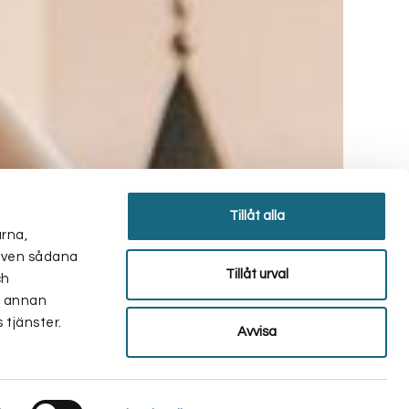
Tillåt alla
arna,
r även sådana
Tillåt urval
ch
d annan
 tjänster.
Avvisa