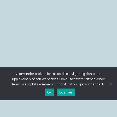
Vi använder cookies för att se till att vi ger dig den bästa
upplevelsen på vår webbplats. Om du fortsätter att använda
denna webbplats kommer vi att anta att du godkänner detta.
Ok
Läs mer