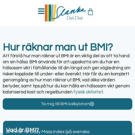
Hur räknar man ut BMI?
Att förstå hur man räknar ut BMI är en viktig del av att ta hand
om sin hälsa. BMI används för att uppskatta om du har en
hälsosam vikt i förhållande till din längd och ger vägledning om
risker kopplade till under- eller övervikt. Här får du en komplett
genomgång av hur man räknar ut BMI, vad olika värden
betyder, samt tips på hur du kan hålla en hälsosam vikt genom
balanserad kost och regelbunden
fysisk aktivitet
.
Ta mig till BMI kalkylatorn
Vad är BMI?
BMI står för Body Mass Index (på svenska