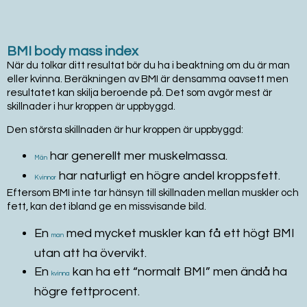
BMI body mass index
När du tolkar ditt resultat bör du ha i beaktning om du är man
eller kvinna. Beräkningen av BMI är densamma oavsett men
resultatet kan skilja beroende på. Det som avgör mest är
skillnader i hur kroppen är uppbyggd.
Den största skillnaden är hur kroppen är uppbyggd:
har generellt mer muskelmassa.
Män
har naturligt en högre andel kroppsfett.
Kvinnor
Eftersom BMI inte tar hänsyn till skillnaden mellan muskler och
fett, kan det ibland ge en missvisande bild.
En
med mycket muskler kan få ett högt BMI
man
utan att ha övervikt.
En
kan ha ett “normalt BMI” men ändå ha
kvinna
högre fettprocent.