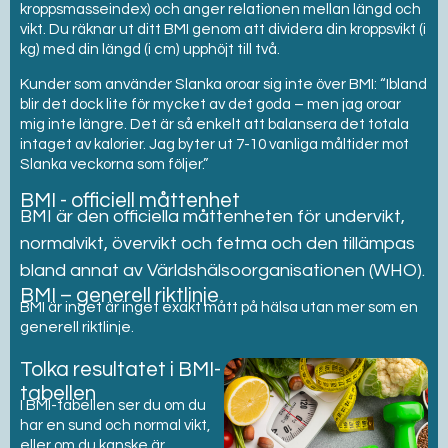
kroppsmasseindex) och anger relationen mellan längd och
vikt. Du räknar ut ditt BMI genom att dividera din kroppsvikt (i
kg) med din längd (i cm) upphöjt till två.
Kunder som använder Slanka oroar sig inte över BMI: “Ibland
blir det dock lite för mycket av det goda – men jag oroar
mig inte längre. Det är så enkelt att balansera det totala
intaget av kalorier. Jag byter ut 7-10 vanliga måltider mot
Slanka veckorna som följer.”
BMI - officiell måttenhet
BMI är den officiella måttenheten för undervikt,
normalvikt, övervikt och fetma och den tillämpas
bland annat av Världshälsoorganisationen (WHO).
BMI – generell riktlinje
BMI är inget är inget exakt mått på hälsa utan mer som en
generell riktlinje.
Tolka resultatet i BMI-
tabellen
I BMI-tabellen ser du om du
har en sund och normal vikt,
eller om du kanske är