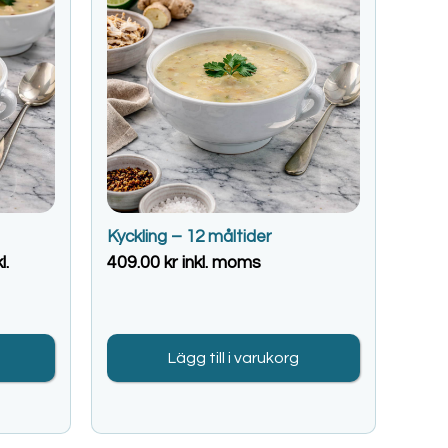
Kyckling – 12 måltider
l.
409.00
kr
inkl. moms
Lägg till i varukorg