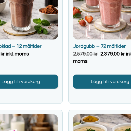
oklad – 12 måltider
Jordgubb – 72 måltider
0
kr
inkl. moms
2.579.00
kr
2.379.00
kr
ink
moms
Lägg till i varukorg
Lägg till i varukorg