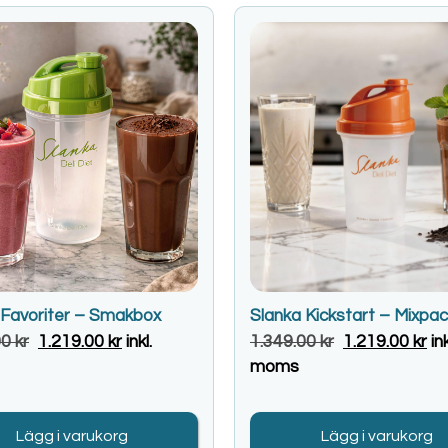
 Favoriter – Smakbox
Slanka Kickstart – Mixpa
00
kr
1.219.00
kr
inkl.
1.349.00
kr
1.219.00
kr
ink
moms
Lägg i varukorg
Lägg i varukorg