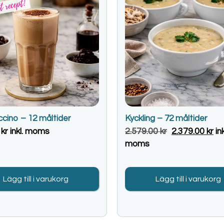
cino – 12 måltider
Kyckling – 72 måltider
0
kr
inkl. moms
2.579.00
kr
2.379.00
kr
ink
moms
Lägg till i varukorg
Lägg till i varukorg