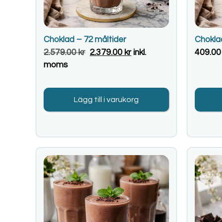
Choklad – 72 måltider
Chokla
2.579.00
kr
2.379.00
kr
inkl.
409.0
moms
Lägg till i varukorg