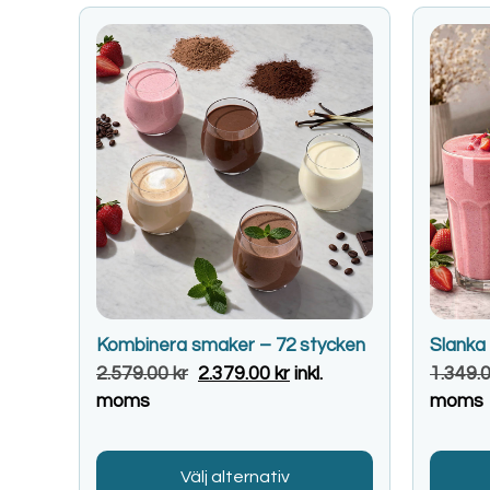
Kombinera smaker – 72 stycken
Slanka
2.579.00
kr
2.379.00
kr
inkl.
1.349.
moms
moms
Välj alternativ