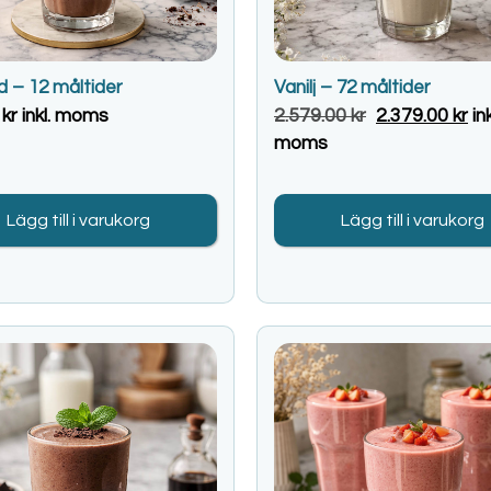
d – 12 måltider
Vanilj – 72 måltider
0
kr
inkl. moms
2.579.00
kr
2.379.00
kr
ink
moms
Lägg till i varukorg
Lägg till i varukorg