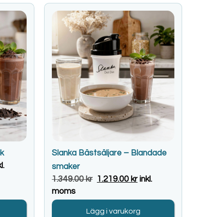
ck
Slanka Bästsäljare – Blandade
l.
smaker
1.349.00
kr
1.219.00
kr
inkl.
moms
Lägg i varukorg