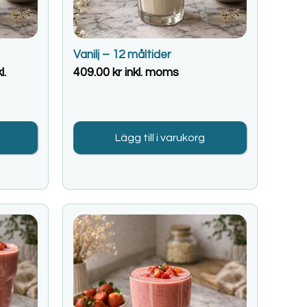
Vanilj – 12 måltider
l.
409.00
kr
inkl. moms
Lägg till i varukorg