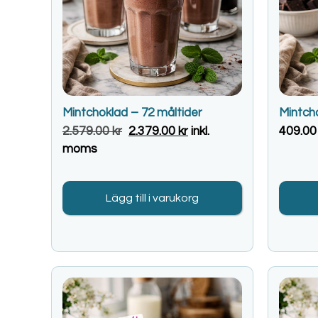
Mintchoklad – 72 måltider
Mintch
2.579.00
kr
2.379.00
kr
inkl.
409.0
moms
Lägg till i varukorg