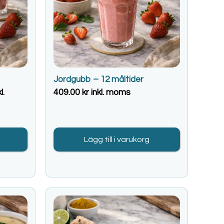
Jordgubb – 12 måltider
l.
409.00
kr
inkl. moms
Lägg till i varukorg