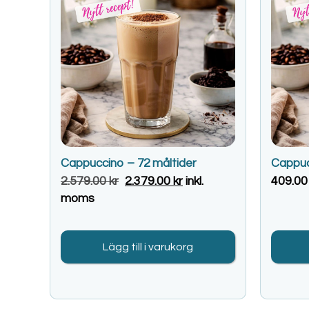
Cappuccino – 72 måltider
Cappuc
2.579.00
kr
2.379.00
kr
inkl.
409.0
moms
Lägg till i varukorg