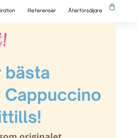
iration
Referenser
Återförsäljare