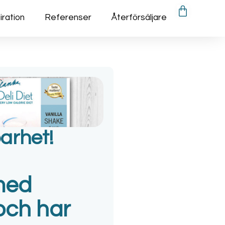
iration
Referenser
Återförsäljare
arhet!
 med
 och har