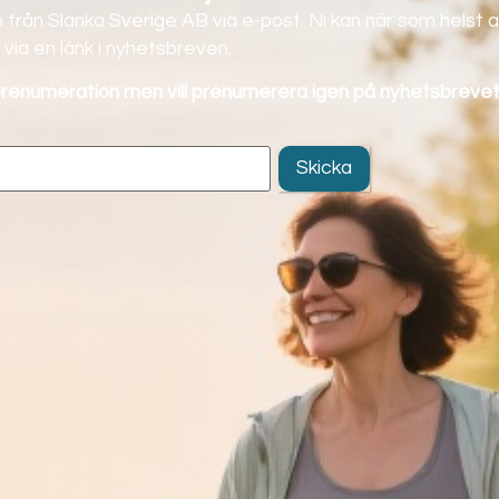
 från Slanka Sverige AB via e-post. Ni kan när som helst a
via en länk i nyhetsbreven.
 prenumeration men vill prenumerera igen på nyhetsbrevet