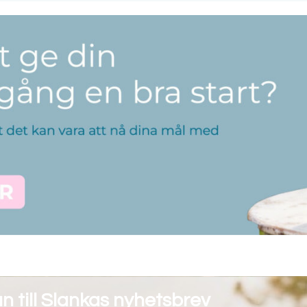
 till Slankas nyhetsbrev