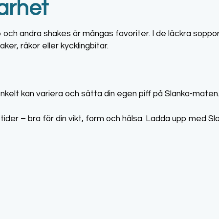
arhet
och andra shakes är mångas favoriter. I de läckra sopporn
r, räkor eller kycklingbitar.
enkelt kan variera och sätta din egen piff på Slanka-maten
tider – bra för din vikt, form och hälsa. Ladda upp med Sla