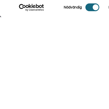
Samtyckesval
Nödvändig
Vi använder cookies för att se till att vi ger dig den bästa 