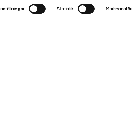
Inställningar
Statistik
Marknadsför
upplevelsen på vår webbplats. Om du fortsätter att använda denna webbplats k