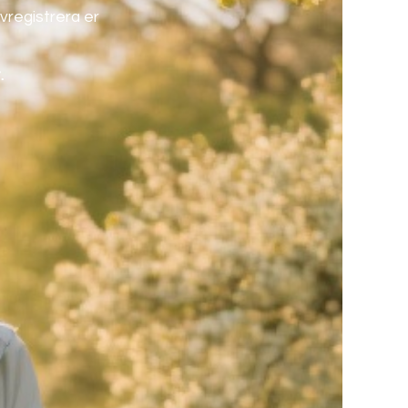
vregistrera er
.