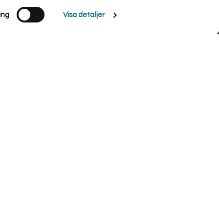
ing
Visa detaljer
ommer vi att anta att du godkänner detta.
Ok
Läs mer