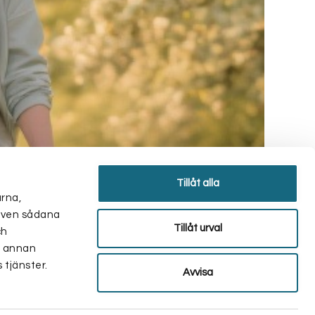
Tillåt alla
arna,
r även sådana
Tillåt urval
ch
d annan
 tjänster.
Avvisa