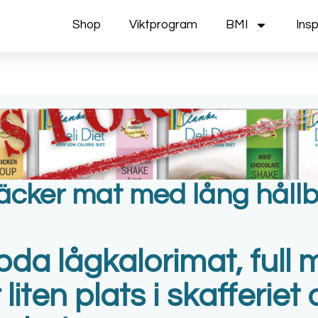
Shop
Viktprogram
BMI
Insp
 läcker mat med lång hållb
da lågkalorimat, full
 liten plats i skafferiet