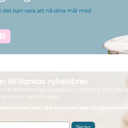
 till Slankas nyhetsbrev
 från Slanka Sverige AB via e-post. Ni kan när som helst a
via en länk i nyhetsbreven.
 prenumeration men vill prenumerera igen på nyhetsbrevet