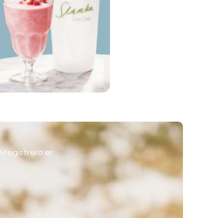
vregistrera er
.