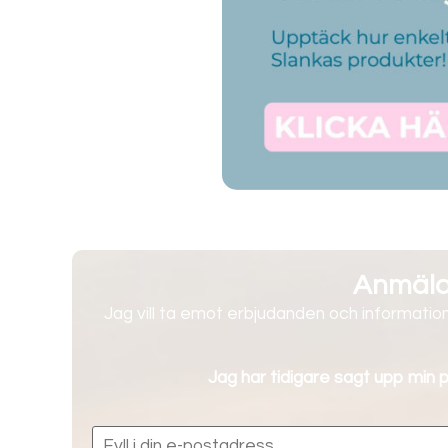
Anmälan
Jag vill ta emot erbjudanden och information
Jag har tidigare sagt upp min