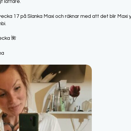
t lättare.
vecka 17 på Slanka Maxi och räknar med att det blir Maxi 
bi.
vecka 🌺
na