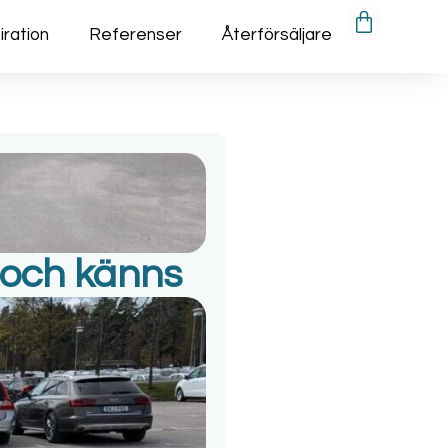
iration
Referenser
Återförsäljare
 och känns