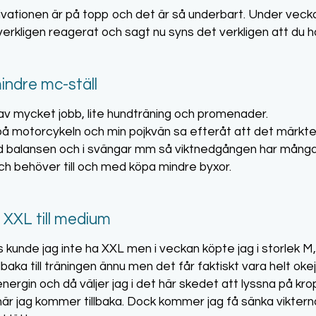
tivationen är på topp och det är så underbart. Under veckan
rkligen reagerat och sagt nu syns det verkligen att du har 
indre mc-ställ
v mycket jobb, lite hundträning och promenader.
å motorcykeln och min pojkvän sa efteråt att det märktes
d balansen och i svängar mm så viktnedgången har många 
ch behöver till och med köpa mindre byxor.
k XXL till medium
s kunde jag inte ha XXL men i veckan köpte jag i storlek M, 
tillbaka till träningen ännu men det får faktiskt vara helt oke
 energin och då väljer jag i det här skedet att lyssna på 
är jag kommer tillbaka. Dock kommer jag få sänka viktern