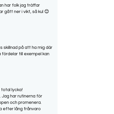
 har folk jag träffar
gått ner i vikt, så kul 😊
 skillnad på att ha mig där
fördelar till exempel kan
total lycka!
j. Jag har rutinerna för
kroppen och promenera.
a efter lång frånvaro