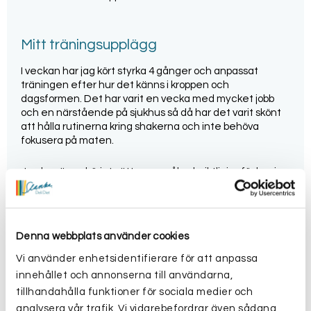
Mitt träningsupplägg
I veckan har jag kört styrka 4 gånger och anpassat
träningen efter hur det känns i kroppen och
dagsformen. Det har varit en vecka med mycket jobb
och en närstående på sjukhus så då har det varit skönt
att hålla rutinerna kring shakerna och inte behöva
fokusera på maten.
Jag har även börjat sätta upp mål och riktlinjer för hur jag
ska kunna bibehålla viktnedgången på bästa sätt när
den här Slanka Maxi perioden är klar. Dock är jag inte
riktigt klar än så jag behåller det för mig själv ett tag till
men jag tror att även här är planeringen a och o för att
Denna webbplats använder cookies
lyckas på sikt.
Vi använder enhetsidentifierare för att anpassa
innehållet och annonserna till användarna,
Hemma-spa istället för myskvällar
tillhandahålla funktioner för sociala medier och
analysera vår trafik. Vi vidarebefordrar även sådana