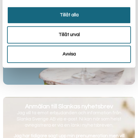
Tillåt alla
Tillåt urval
Avvisa
Anmälan till Slankas nyhetsbrev
Jag vill ta emot erbjudanden och information från
Slanka Sverige AB via e-post. Ni kan när som helst
avregistrera er via en länk i nyhetsbreven.
Jag har tidigare sagt upp min prenumeration men vill