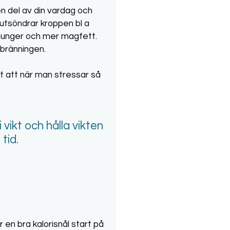
en del av din vardag och
s utsöndrar kroppen bl a
d hunger och mer magfett.
rbränningen.
nt att när man stressar så
vikt och hålla vikten
tid.
 en bra kalorisnål start på