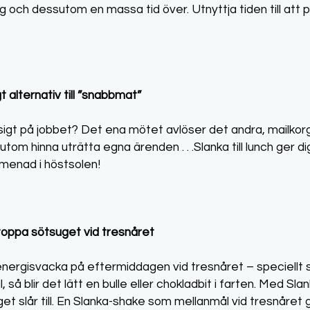
g och dessutom en massa tid över. Utnyttja tiden till att p
gt alternativ till ”snabbmat”
sigt på jobbet? Det ena mötet avlöser det andra, mailkor
m hinna uträtta egna ärenden . . .Slanka till lunch ger dig 
menad i höstsolen!
toppa sötsuget vid tresnåret
energisvacka på eftermiddagen vid tresnåret – speciellt 
, så blir det lätt en bulle eller chokladbit i farten. Med Sl
et slår till. En Slanka-shake som mellanmål vid tresnåret 