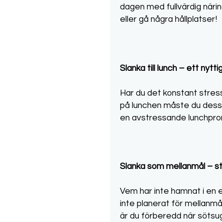
dagen med fullvärdig närin
eller gå några hållplatser!
Slanka till lunch – ett nytti
Har du det konstant stres
på lunchen måste du dessuto
en avstressande lunchpro
Slanka som mellanmål – s
Vem har inte hamnat i en 
inte planerat för mellanmål
är du förberedd när sötsug