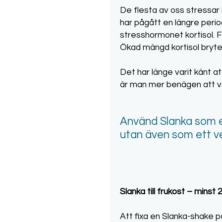
De flesta av oss stressar i
har pågått en längre period
stresshormonet kortisol. F
Ökad mängd kortisol bryte
Det har länge varit känt at
är man mer benägen att väl
Använd Slanka som en 
utan även som ett ve
Slanka till frukost – minst 2
Att fixa en Slanka-shake p