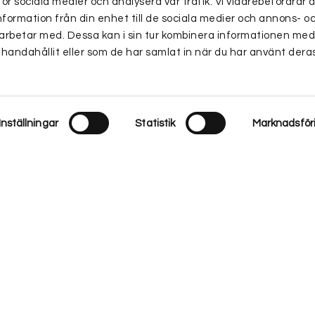
för sociala medier och analysera vår trafik. Vi vidarebefordra
nformation från din enhet till de sociala medier och annons- o
arbetar med. Dessa kan i sin tur kombinera informationen me
lhandahållit eller som de har samlat in när du har använt deras
Inställningar
Statistik
Marknadsför
upplevelsen på vår webbplats. Om du fortsätter att använda denna webbplats k