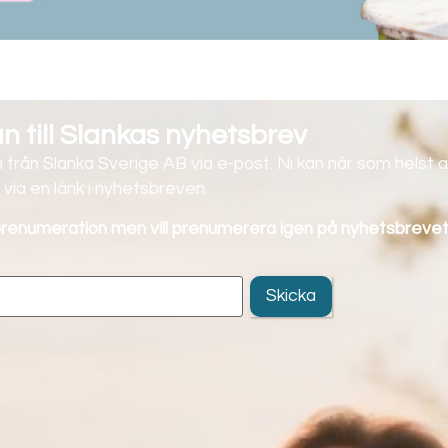
 till Slankas nyhetsbrev
 från Slanka Sverige AB via e-post. Ni kan när som helst a
via en länk i nyhetsbreven.
 prenumeration men vill prenumerera igen på nyhetsbrevet