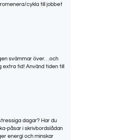
romenera/cykla till jobbet
gen svämmar över. . .och
extra tid! Använd tiden till
stressiga dagar? Har du
anka-påsar i skrivbordslådan
ger energi och minskar