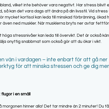
bland, vilket inte behöver vara negativt. Har stress blivit 
, så kan det vara dags att ändra på din livsstil. Vid stres
ör mycket kortisol kan leda till minskad förbränning, öka
r även ned muskler. När musklerna bryts ner avtar fettfö
t höga stressnivåer kan leda till övervikt. Det är också kä
ja onyttig snabbmat som också gör att du ökar i vikt.
vän i vardagen – inte enbart för att gå ner i 
rktyg för att minska stressen och ge dig mer 
 flugor i en smäll
å morgonen hinner alla! Det tar mindre än 2 minuter! Du får