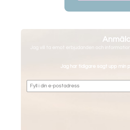
Anmälan
Jag vill ta emot erbjudanden och information
Jag har tidigare sagt upp min