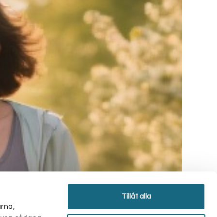
Tillåt alla
arna,