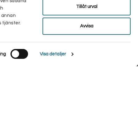
r även sådana
Tillåt urval
ch
d annan
 tjänster.
Avvisa
ing
Visa detaljer
ommer vi att anta att du godkänner detta.
Ok
Läs mer