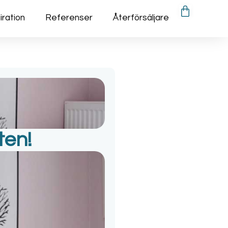
iration
Referenser
Återförsäljare
ten!