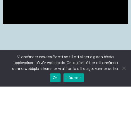
Vi använder cookies för att se till att vi ger dig den bästa
upplevelsen på vår webbplats. Om du fortsätter att använda
denna webbplats kommer vi att anta att du godkänner detta.
Ok
Läs mer