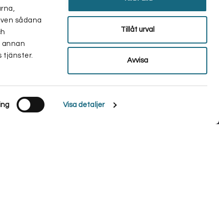
arna,
r även sådana
Tillåt urval
ch
d annan
 tjänster.
Avvisa
ing
Visa detaljer
ommer vi att anta att du godkänner detta.
Ok
Läs mer