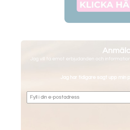
Anmälan
Jag vill ta emot erbjudanden och information
Jag har tidigare sagt upp min