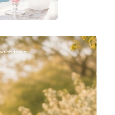
vregistrera er
.