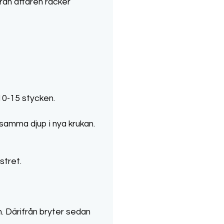
från affären räcker
 10-15 stycken.
 samma djup i nya krukan.
stret.
n. Därifrån bryter sedan