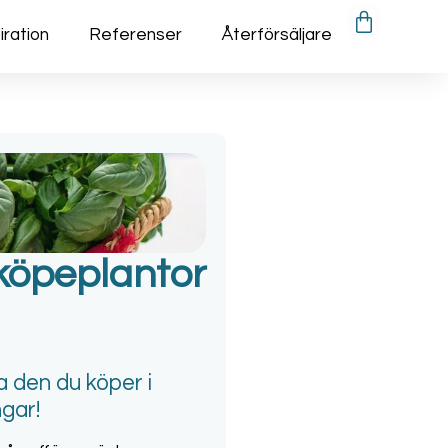
iration
Referenser
Återförsäljare
 köpeplantor
a den du köper i
gar!