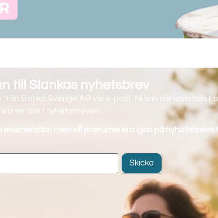
 till Slankas nyhetsbrev
 från Slanka Sverige AB via e-post. Ni kan när som helst a
via en länk i nyhetsbreven.
 prenumeration men vill prenumerera igen på nyhetsbrevet