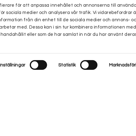
ierare för att anpassa innehållet och annonserna till använd
för sociala medier och analysera vår trafik. Vi vidarebefordra
nformation från din enhet till de sociala medier och annons- o
arbetar med. Dessa kan i sin tur kombinera informationen me
lhandahållit eller som de har samlat in när du har använt deras
Inställningar
Statistik
Marknadsför
upplevelsen på vår webbplats. Om du fortsätter att använda denna webbplats k