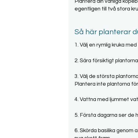
Plantera din vanliga köpeba
egentligen till två stora 
Så här planterar du
1. Välj en rymlig kruka med
2. Sära försiktigt plantorn
3. Välj de största plantor
Plantera inte plantorna fö
4. Vattna med ljummet vatte
5. Första dagarna ser de 
6. Skörda basilika genom a