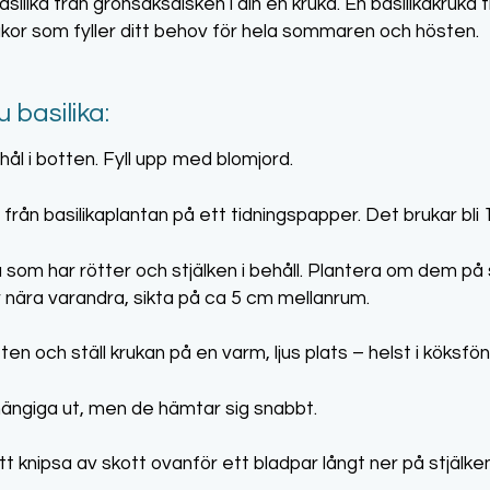
silika från grönsaksdisken i din en kruka. En basilikakruka 
krukor som fyller ditt behov för hela sommaren och hösten.
 basilika:
 hål i botten. Fyll upp med blomjord.
a från basilikaplantan på ett tidningspapper. Det brukar bli
na som har rötter och stjälken i behåll. Plantera om dem på
r nära varandra, sikta på ca 5 cm mellanrum.
n och ställ krukan på en varm, ljus plats – helst i köksfön
hängiga ut, men de hämtar sig snabbt.
tt knipsa av skott ovanför ett bladpar långt ner på stjälke