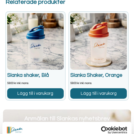
Relaterade produkter
Slanka shaker, Blå
Slanka Shaker, Orange
59.00
kr
inkl. moms
59.00
kr
inkl. moms
Lägg till i varukorg
Lägg till i varukorg
Anmälan till Slankas nyhetsbrev
Jag vill ta emot erbjudanden och information från
Slanka Sverige AB via e-post. Ni kan när som helst