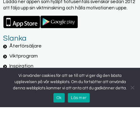
Ladda ner appen som hjälpt tiotusentals svenskar sedan 2012
att följa upp sin viktminskning och hålla motivationen uppe.
Slanka
Återförsäljare
Viktprogram
Inspiration
Vi använder cookies för att se till att vi ger dig den bästa
Shop
upplevelsen på vår webbplats. Om du fortsätter att använda
BMI
denna webbplats kommer vi att anta att du godkänner detta.
Information
Ok
Läs mer
FAQ
Köpvillkor & Leverans
Allergier och Slanka
Integritetspolicy