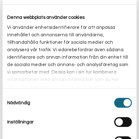
avregistrera er via en länk i nyhetsbreven.
Jag har tidigare sagt upp min prenumeration men vill
Denna webbplats använder cookies
prenumerera igen på nyhetsbrevet.
Vi använder enhetsidentifierare för att anpassa
innehållet och annonserna till användarna,
tillhandahålla funktioner för sociala medier och
analysera vår trafik. Vi vidarebefordrar även sådana
identifierare och annan information från din enhet till
de sociala medier och annons- och analysföretag som
vi samarbetar med. Dessa kan i sin tur kombinera
informationen med annan information som du har
tillhandahållit eller som de har samlat in när du har
använt deras tjänster.
Samtyckesval
Nödvändig
Inställningar