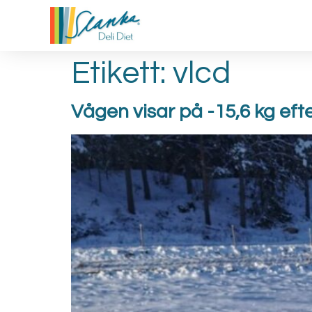
Etikett:
vlcd
Vågen visar på -15,6 kg eft