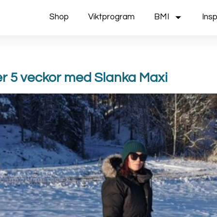
Shop
Viktprogram
BMI
Insp
er 5 veckor med Slanka Maxi