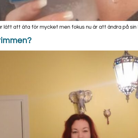
 lätt att äta för mycket men fokus nu är att ändra på sin li
htimmen?