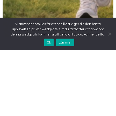
Vi använder cookies för att se till att vi ger dig den bästa
upplevelsen på vår webbplats. Om du fortsätter att använda
denna webbplats kommer vi att anta att du godkänner detta.
Ok
Läs mer
Vår app
Ladda ner appen som hjälpt tiotusentals svenskar sedan 2012
att följa upp sin viktminskning och hålla motivationen uppe.
Slanka
Återförsäljare