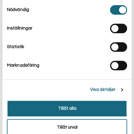
använt deras tjänster.
Samtyckesval
Nödvändig
Anmälan till Slankas nyhetsbrev
Inställningar
Jag vill ta emot erbjudanden och information från
Slanka Sverige AB via e-post. Ni kan när som helst
avregistrera er via en länk i nyhetsbreven.
Statistik
Jag har tidigare sagt upp min prenumeration men vill
prenumerera igen på nyhetsbrevet.
Marknadsföring
Visa detaljer
Tillåt alla
Tillåt urval