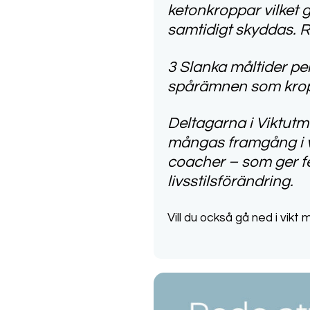
ketonkroppar vilket 
samtidigt skyddas. R
3 Slanka måltider pe
spårämnen som kroppe
Deltagarna i Viktutm
mångas framgång i v
coacher – som ger f
livsstilsförändring.
Vill du också gå ned i vik