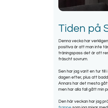
Tiden på S
Denna vecka har verkligen 
positiva är att man inte t
träningspass det är att re
fräscht sovrum.
Sen har jag varit en tur ti
dagen efter, plus att baddr
Annars har det mesta gått
men har alla fall gått min
Den här veckan har jag p
frappe
som jag mixar med 