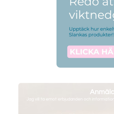
Anmälan
Jag vill ta emot erbjudanden och information