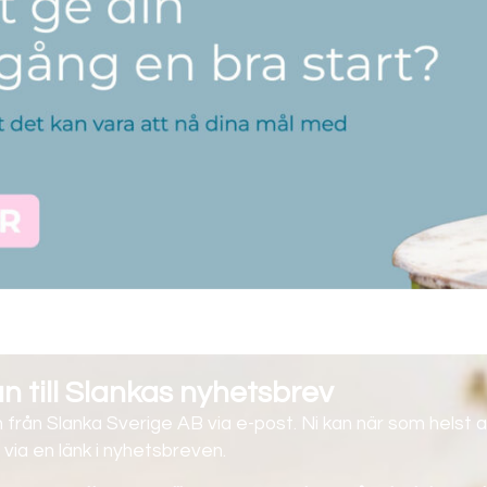
 till Slankas nyhetsbrev
 från Slanka Sverige AB via e-post. Ni kan när som helst a
via en länk i nyhetsbreven.