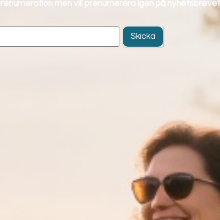
 prenumeration men vill prenumerera igen på nyhetsbrevet