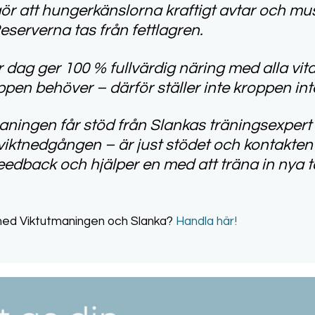
gör att hungerkänslorna kraftigt avtar och 
eserverna tas från fettlagren.
r dag ger 100 % fullvärdig näring med alla vit
n behöver – därför ställer inte kroppen inte 
aningen får stöd från Slankas träningsexpert 
iktnedgången – är just stödet och kontakte
eedback och hjälper en med att träna in nya
t med Viktutmaningen och Slanka?
Handla här!