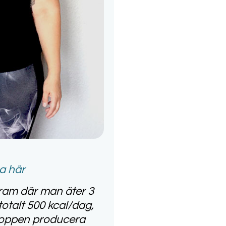
a här
gram där man äter 3
otalt 500 kcal/dag,
 kroppen producera