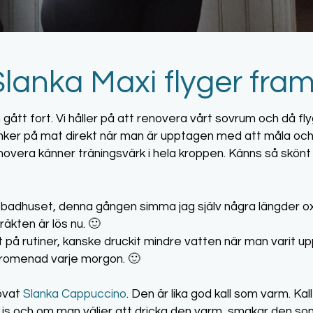
lanka Maxi flyger fra
gått fort. Vi håller på att renovera vårt sovrum och då fly
änker på mat direkt när man är upptagen med att måla och 
novera känner träningsvärk i hela kroppen. Känns så skönt a
ll i badhuset, denna gången simma jag själv några längder 
äkten är lös nu. 🙂
 på rutiner, kanske druckit mindre vatten när man varit
 promenad varje morgon. 🙂
rövat
Slanka Cappuccino
. Den är lika god kall som varm. K
is och om man väljer att dricka den varm, smakar den s