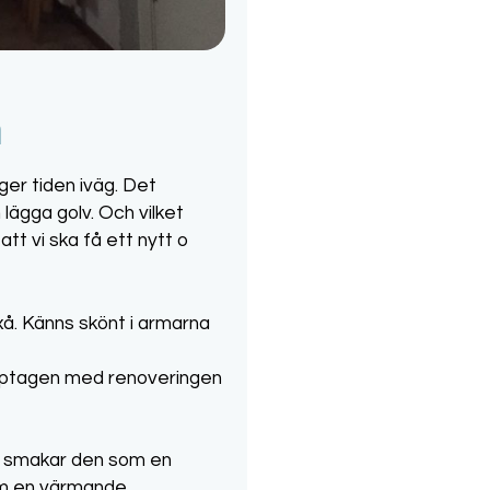
m
ger tiden iväg. Det
lägga golv. Och vilket
tt vi ska få ett nytt o
oxå. Känns skönt i armarna
 upptagen med renoveringen
all smakar den som en
om en värmande