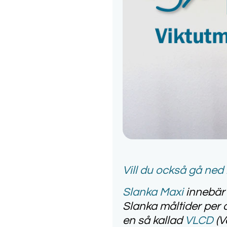
Vil
l d
u o
ckså gå ned i
Slanka Maxi
innebär 
Slanka måltider per 
en så kallad
VLCD
(V