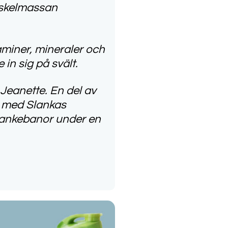
muskelmassan
aminer, mineraler och
in sig på svält.
Jeanette. En del av
n med Slankas
 tankebanor under en