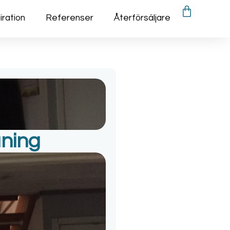
iration
Referenser
Återförsäljare
äning