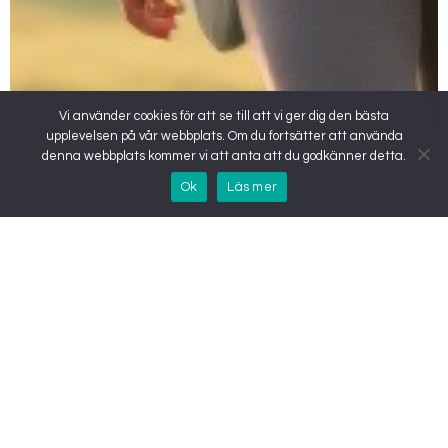
Vi använder cookies för att se till att vi ger dig den bästa
upplevelsen på vår webbplats. Om du fortsätter att använda
denna webbplats kommer vi att anta att du godkänner detta.
Ok
Läs mer