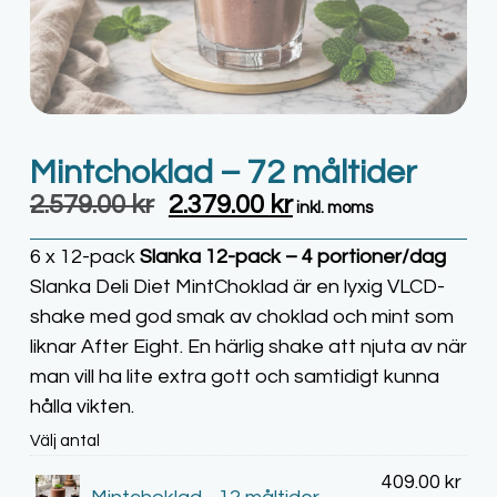
Mintchoklad – 72 måltider
2.579.00
kr
2.379.00
kr
inkl. moms
6 x 12-pack
Slanka 12-pack – 4 portioner/dag
Slanka Deli Diet MintChoklad är en lyxig VLCD-
shake med god smak av choklad och mint som
liknar After Eight. En härlig shake att njuta av när
man vill ha lite extra gott och samtidigt kunna
hålla vikten.
Välj antal
409.00
kr