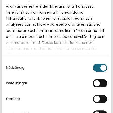
Tillredning
Vi använder enhetsidentifierare för att anpassa
innehållet och annonserna till användarna,
Näringsinnehåll
tillhandahålla funktioner för sociala medier och
analysera vår trafik. Vi vidarebefordrar även sådana
identifierare och annan information från din enhet till
Ingredienser
de sociala medier och annons- och analysföretag som
vi samarbetar med. Dessa kan i sin tur kombinera
informationen med annan information som du har
Om allergi
tillhandahållit eller som de har samlat in när du har
använt deras tjänster.
Samtyckesval
Nödvändig
Relaterade produkter
Inställningar
Statistik