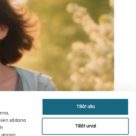
Tillåt alla
arna,
r även sådana
Tillåt urval
ch
d annan