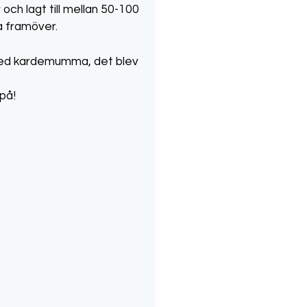
och lagt till mellan 50-100
a framöver.
t med kardemumma, det blev
på!