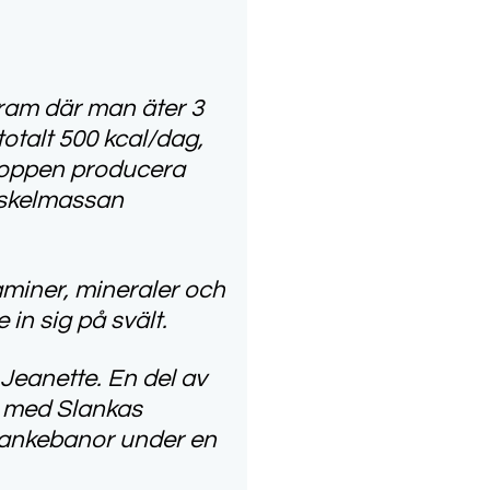
gram där man äter 3
otalt 500 kcal/dag,
 kroppen producera
muskelmassan
aminer, mineraler och
in sig på svält.
Jeanette. En del av
n med Slankas
 tankebanor under en