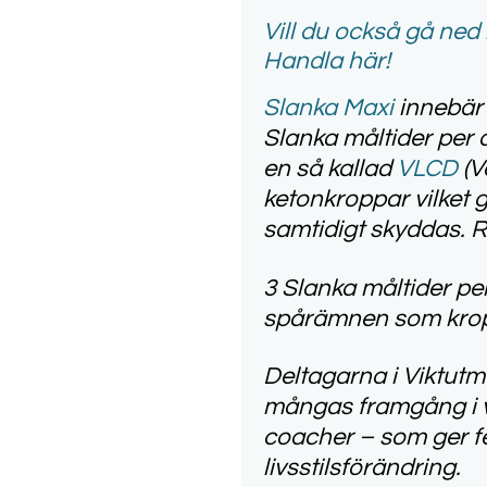
Vil
l
d
u o
ck
så gå
ned i
Handla
här!
Slanka Maxi
innebär 
Slanka måltider per 
en så kallad
VLCD
(V
ketonkroppar vilket 
samtidigt skyddas. R
3 Slanka måltider pe
spårämnen som kroppe
Deltagarna i Viktutm
mångas framgång i v
coacher – som ger f
livsstilsförändring.