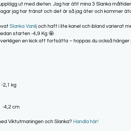
pplägg ut med dieten. Jag har ätit mina 3 Slanka måltider 
 dagar jag har tränat och det är så jag äter och kommer ät
rovat
Slanka Vanilj
och haft i lite kanel och ibland variera
sedan starten -4,9 Kg 🤩.
verkligen en kick att fortsätta – hoppas du också hänger 
-2,1 kg
: -4,2 cm
t med Viktutmaningen och Slanka?
Handla här!