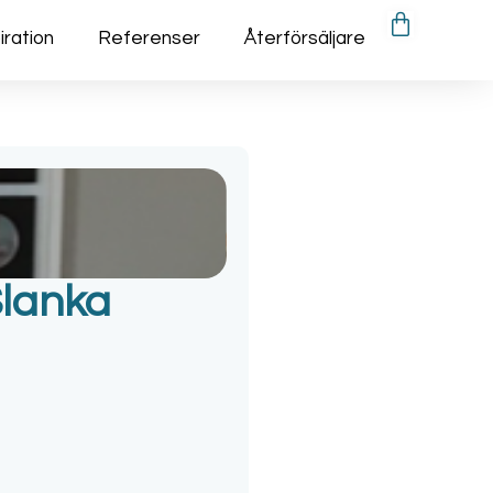
iration
Referenser
Återförsäljare
Slanka