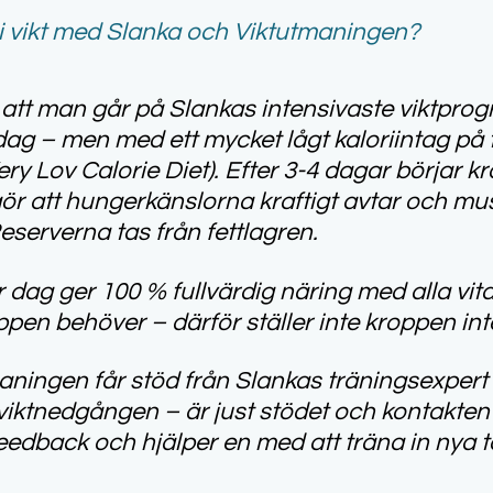
 vi
kt med Slanka och Viktutmaningen?
att man går på Slankas intensivaste viktpro
dag – men med ett mycket lågt kaloriintag på t
ery Lov Calorie Diet). Efter 3-4 dagar börjar
gör att hungerkänslorna kraftigt avtar och 
eserverna tas från fettlagren.
r dag ger 100 % fullvärdig näring med alla vit
n behöver – därför ställer inte kroppen inte 
aningen får stöd från Slankas träningsexpert 
iktnedgången – är just stödet och kontakte
eedback och hjälper en med att träna in nya