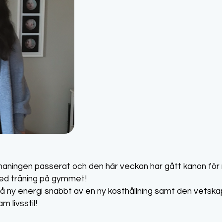
maningen passerat och den här veckan har gått kanon för
med träning på gymmet!
få ny energi snabbt av en ny kosthållning samt den vetska
 livsstil!