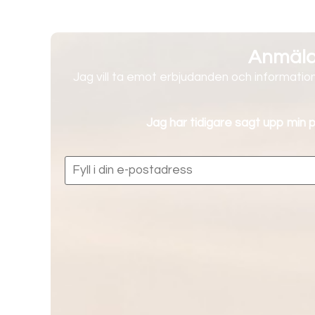
Anmälan
Jag vill ta emot erbjudanden och information
Jag har tidigare sagt upp min