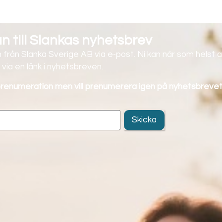
 till Slankas nyhetsbrev
 från Slanka Sverige AB via e-post. Ni kan när som helst a
via en länk i nyhetsbreven.
 prenumeration men vill prenumerera igen på nyhetsbrevet