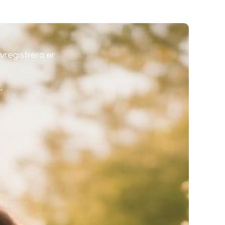
vregistrera er
.