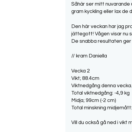
Såhär ser mitt nuvarande u
gram kyckling eller lax de
Den här veckan har jag p
jättegott! Vågen visar nu 
De snabba resultaten ger 
// kram Daniella
Vecka 2
Vikt; 88.4cm
Viktnedgång denna vecka. 
Total viktnedgång: -4,9 kg
Midja; 99cm (-2 cm)
Total minskning midjemått
Vill du också gå ned i vik