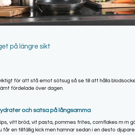
et på längre sikt
iktigt för att stå emot sötsug så se till att hålla blodsoc
jämt fördelade över dagen.
hydrater och satsa på långsamma
chips, vitt bröd, vit pasta, pommes frites, cornflakes m m g
 får en tillfällig kick men hamnar sedan i en desto djupare