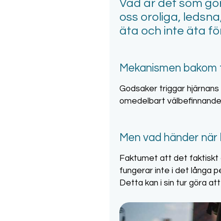
Vad är det som gör 
oss oroliga, ledsna
äta och inte äta för
Mekanismen bakom t
Godsaker triggar hjärnans
omedelbart välbefinnande. 
Men vad händer när b
Faktumet att det faktiskt ge
fungerar inte i det långa p
Detta kan i sin tur göra at