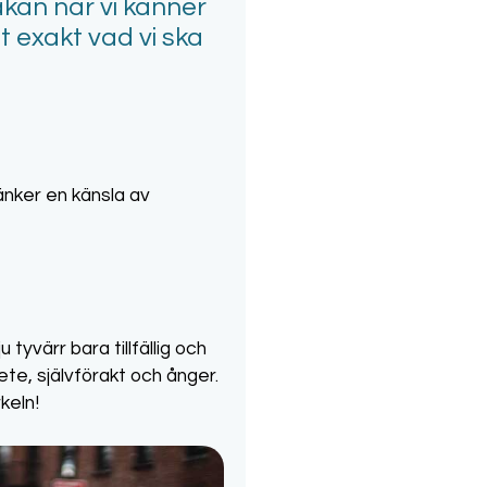
kakan när vi känner
t exakt vad vi ska
änker en känsla av
tyvärr bara tillfällig och
ete, självförakt och ånger.
keln!