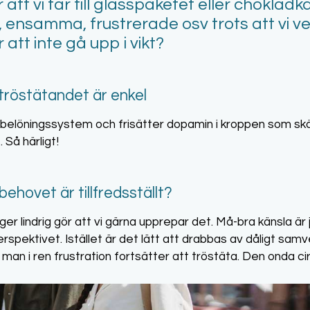
att vi tar till glasspaketet eller choklad
, ensamma, frustrerade osv trots att vi ve
 att inte gå upp i vikt?
röstätandet är enkel
 belöningssystem och frisätter dopamin i kroppen som sk
Så härligt!
ehovet är tillfredsställt?
r lindrig gör att vi gärna upprepar det. Må-bra känsla är ju 
erspektivet. Istället är det lätt att drabbas av dåligt samv
t man i ren frustration fortsätter att tröstäta. Den onda cir