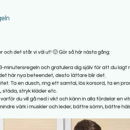
geln
er och det står vi väl ut! 🙂 Gör så här nästa gång:
-minutersregeln och gratulera dig själv för att du lagt mär
et här nya beteendet, desto lättare blir det.
itet. Ta en dusch, ring ett samtal, lös korsord, ta en p
, städa, stryk kläder etc.
rför du vill gå ned i vikt och känn in alla fördelar en v
mindre värk i muskler och leder, bättre sömn, bättre hä