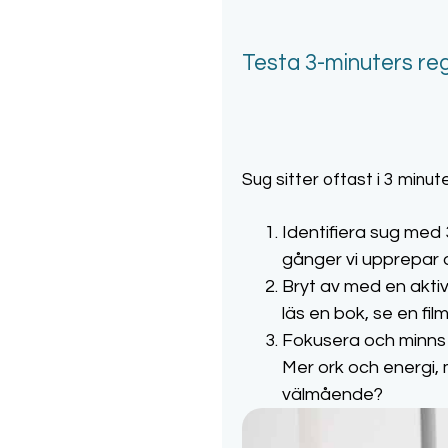
Testa 3-minuters re
Sug sitter oftast i 3 minut
Identifiera sug med 3
gånger vi upprepar d
Bryt av med en aktiv
läs en bok, se en film
Fokusera och minns va
Mer ork och energi, 
välmående?