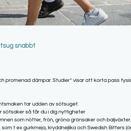
ötsug snabbt
h promenad dämpar. Studier* visar att korta pass fysisk
ntsmaken tar udden av sötsuget.
ör sötsaker så får du i dig nyttigheter
mnen som nötter, frön, gröna grönsaker och baljväxter.
, som t ex gurkmeja, kryddnejlika och Swedish Bitters (örte