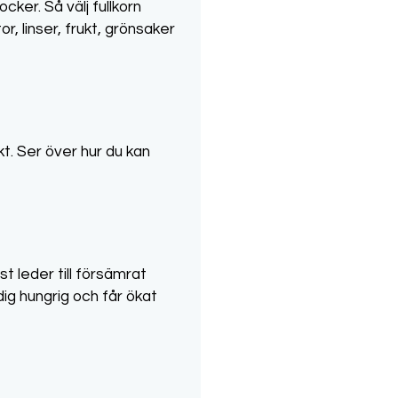
ker. Så välj fullkorn
or, linser, frukt, grönsaker
t. Ser över hur du kan
t leder till försämrat
g hungrig och får ökat