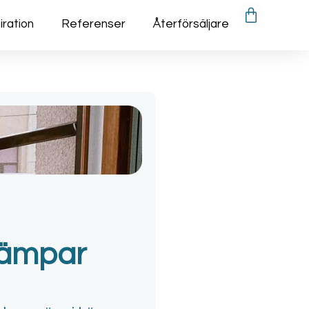
iration
Referenser
Återförsäljare
dämpar