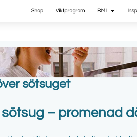
Shop
Viktprogram
BMI
Insp
 över sötsuget
r sötsug – promenad 