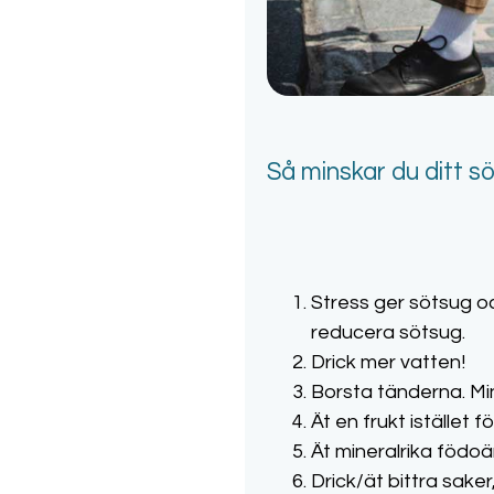
Så minskar du ditt s
Stress ger sötsug oc
reducera sötsug.
Drick mer vatten!
Borsta tänderna. Mi
Ät en frukt istället f
Ät mineralrika födoä
Drick/ät bittra saker