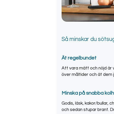
Så minskar du sötsug
Ät regelbundet
Att vara mätt och nöjd är v
över måltider och ät dem 
Minska på snabba kol
Godis, läsk, kakor/bullar, 
och sedan stupar brant. Du