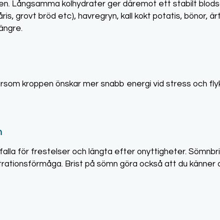
en. Långsamma kolhydrater ger däremot ett stabilt blodsoc
ris, grovt bröd etc), havregryn, kall kokt potatis, bönor, ärt
längre.
rsom kroppen önskar mer snabb energi vid stress och flyk
n
falla för frestelser och längta efter onyttigheter. Sömnbris
ationsförmåga. Brist på sömn göra också att du känner di