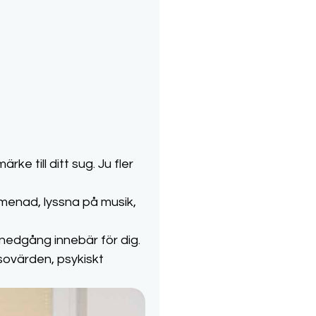
ke till ditt sug. Ju fler
romenad, lyssna på musik,
itnedgång innebär för dig.
lsovärden, psykiskt